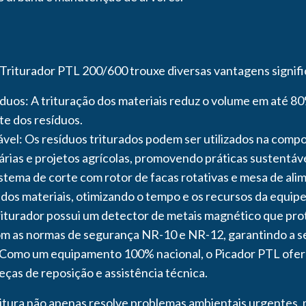
riturador PTL 200/600 trouxe diversas vantagens signific
uos: A trituração dos materiais reduz o volume em até 80%
e dos resíduos.
vel: Os resíduos triturados podem ser utilizados na com
árias e projetos agrícolas, promovendo práticas sustentá
sistema de corte com rotor de facas rotativas e mesa de al
os materiais, otimizando o tempo e os recursos da equipe
iturador possui um detector de metais magnético que prot
m as normas de segurança NR-10 e NR-12, garantindo a s
 Como um equipamento 100% nacional, o Picador PTL ofer
peças de reposição e assistência técnica.
eitura não apenas resolve problemas ambientais urgente