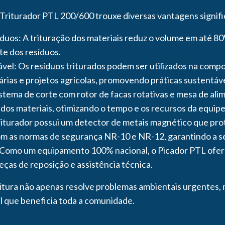
riturador PTL 200/600 trouxe diversas vantagens signific
uos: A trituração dos materiais reduz o volume em até 80%
e dos resíduos.
vel: Os resíduos triturados podem ser utilizados na com
árias e projetos agrícolas, promovendo práticas sustentá
sistema de corte com rotor de facas rotativas e mesa de al
os materiais, otimizando o tempo e os recursos da equipe
iturador possui um detector de metais magnético que prot
m as normas de segurança NR-10 e NR-12, garantindo a s
 Como um equipamento 100% nacional, o Picador PTL ofer
peças de reposição e assistência técnica.
eitura não apenas resolve problemas ambientais urgente
 que beneficia toda a comunidade.