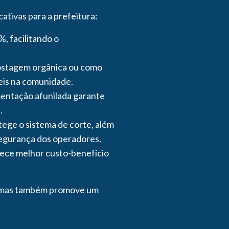
ativas para a prefeitura:
, facilitando o
postagem orgânica ou como
veis na comunidade.
imentação afunilada garante
.
ege o sistema de corte, além
egurança dos operadores.
ece melhor custo-benefício
s, mas também promove um