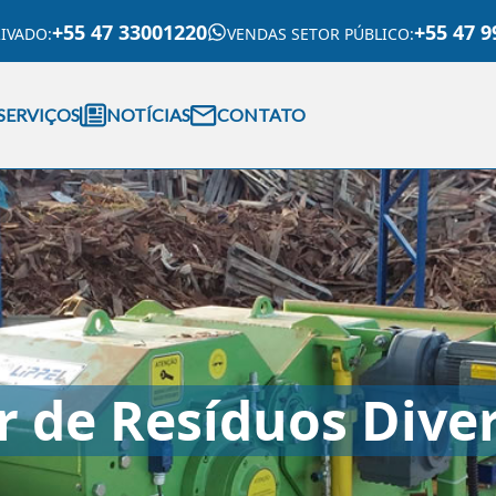
+55 47 33001220
+55 47 9
RIVADO
:
VENDAS SETOR PÚBLICO
:
SERVIÇOS
NOTÍCIAS
CONTATO
r de Resíduos Dive