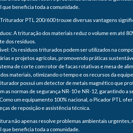
 que beneficia toda a comunidade.
riturador PTL 200/600 trouxe diversas vantagens signific
uos: A trituração dos materiais reduz o volume em até 80%
e dos resíduos.
vel: Os resíduos triturados podem ser utilizados na com
árias e projetos agrícolas, promovendo práticas sustentá
sistema de corte com rotor de facas rotativas e mesa de al
os materiais, otimizando o tempo e os recursos da equipe
iturador possui um detector de metais magnético que prot
m as normas de segurança NR-10 e NR-12, garantindo a s
 Como um equipamento 100% nacional, o Picador PTL ofer
peças de reposição e assistência técnica.
eitura não apenas resolve problemas ambientais urgente
 que beneficia toda a comunidade.