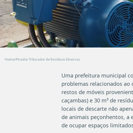
Home
Picador Triturador de Resíduos Diversos
Uma prefeitura municipal c
problemas relacionados ao d
restos de móveis provenient
caçambas) e 30 m³ de resíd
locais de descarte não ape
de animais peçonhentos, a 
de ocupar espaços limitado