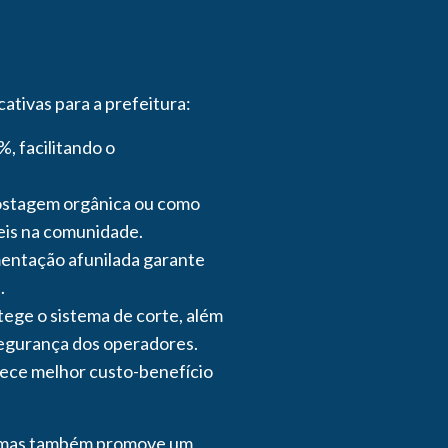
ativas para a prefeitura:
, facilitando o
postagem orgânica ou como
veis na comunidade.
imentação afunilada garante
.
ege o sistema de corte, além
egurança dos operadores.
ece melhor custo-benefício
s, mas também promove um