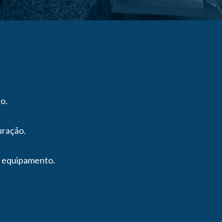
o.
uração.
o equipamento.