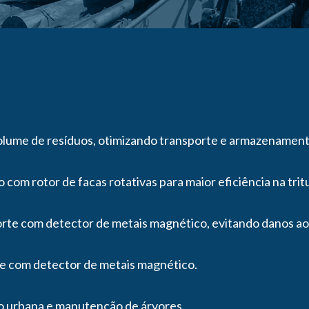
lume de resíduos, otimizando transporte e armazenament
com rotor de facas rotativas para maior eficiência na trit
orte com detector de metais magnético, evitando danos a
te com detector de metais magnético.
ão urbana e manutenção de árvores.