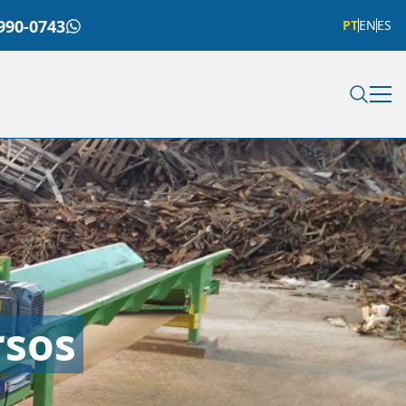
990-0743
PT
EN
ES
rsos