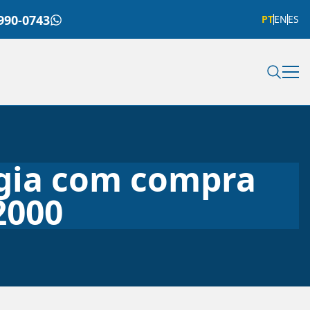
990-0743
PT
EN
ES
ogia com compra
2000