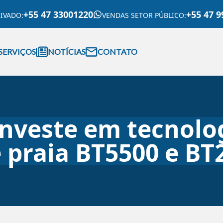
+55 47 33001220
+55 47 9
RIVADO
:
VENDAS SETOR PÚBLICO
:
SERVIÇOS
NOTÍCIAS
CONTATO
 investe em tecnol
 praia BT5500 e BT