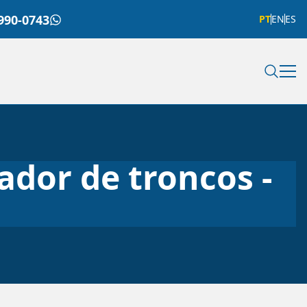
990-0743
PT
EN
ES
ador de troncos -