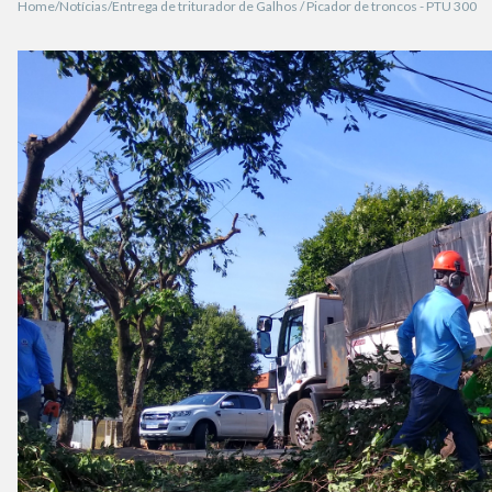
Home
Notícias
Entrega de triturador de Galhos / Picador de troncos - PTU 300