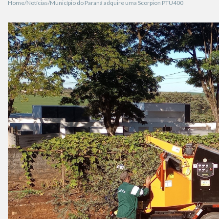
Home
Notícias
Município do Paraná adquire uma Scorpion PTU400