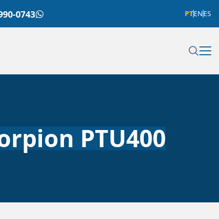
990-0743
PT
EN
ES
corpion PTU400