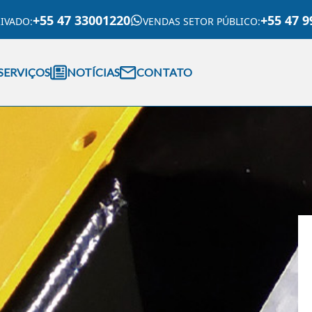
+55 47 33001220
+55 47 9
RIVADO
:
VENDAS SETOR PÚBLICO
:
SERVIÇOS
NOTÍCIAS
CONTATO