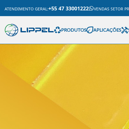
+55 47 33001222
ATENDIMENTO GERAL
:
VENDAS SETOR P
PRODUTOS
APLICAÇÕES