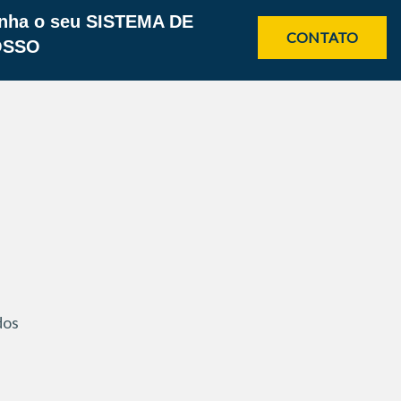
enha o seu
SISTEMA DE
CONTATO
OSSO
dos