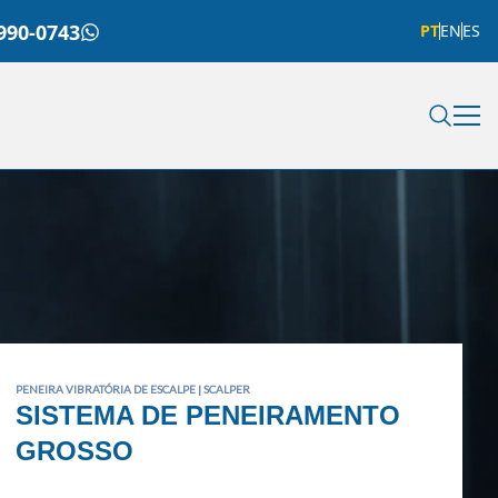
990-0743
PT
EN
ES
PENEIRA VIBRATÓRIA DE ESCALPE | SCALPER
SISTEMA DE PENEIRAMENTO
GROSSO