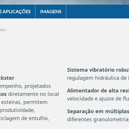
E APLICAÇÕES
IMAGENS
OSSO
Sistema vibratório robu
ckster
regulagem hidráulica de 
empenho, projetados
Alimentador de alta res
sos
diretamente no local
velocidade e ajuste de fl
esteiras, permitem
produtividade,
Separação em múltiplas
iclagem de entulho,
diferentes granulometria