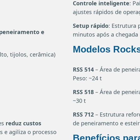
Controle inteligente
: Pa
ajustes rápidos de opera
Setup rápido
: Estrutura
peneiramento e
minutos após a chegada a
Modelos Rocks
o, tijolos, cerâmica)
RSS 514
– Área de peneira
Peso: ~24 t
RSS 518
– Área de peneira
~30 t
RSS 712
– Estrutura refo
des
reduz custos
de peneiramento e esteir
s e agiliza o processo
Benefícios par